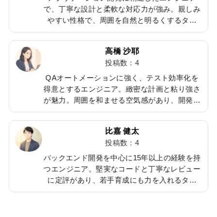
も
で、丁寧な設計と柔軟な対応力が強み。親しみ
に
やすい性格で、周囲を自然と明るくするタイ
味
プ。休日は映画鑑賞やカフェでのんびりするの
し
が好き。バランス感覚に優れた安定感のある人
高橋 沙耶
物。
投稿数：4
QAオートメーションに強く、テスト効率化を
タ
得意とするエンジニア。緻密な計画と粘り強さ
ー
が魅力。周囲を和ませる空気感があり、開発チ
が
ームとテストチームを上手に繋ぐ調整役。趣味
ブ
は雑貨集めで、かわいいものに目がない。
比嘉 健太
投稿数：4
改
バックエンド開発を中心に15年以上の経験を持
軽
つエンジニア。堅実なコードと丁寧なレビュー
安
に定評があり、若手育成にも力を入れるタイ
研
プ。趣味は釣りで、海でリフレッシュするのが
週末の定番。縁の下の力持ちとしてチーム全体
を支える存在。