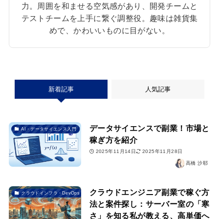
力。周囲を和ませる空気感があり、開発チームと
テストチームを上手に繋ぐ調整役。趣味は雑貨集
めで、かわいいものに目がない。
新着記事
人気記事
データサイエンスで副業！市場と
AI・データサイエンス入門
稼ぎ方を紹介
2025年11月14日
2025年11月28日
高橋 沙耶
クラウドエンジニア副業で稼ぐ方
クラウドインフラ・DevOps
法と案件探し：サーバー室の「寒
さ」を知る私が教える、高単価へ