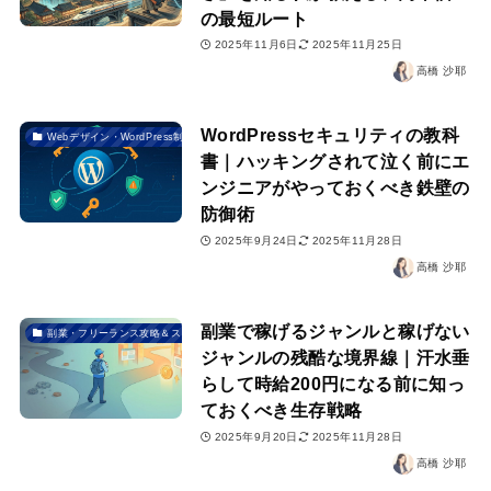
の最短ルート
2025年11月6日
2025年11月25日
高橋 沙耶
WordPressセキュリティの教科
Webデザイン・WordPress制作
書｜ハッキングされて泣く前にエ
ンジニアがやっておくべき鉄壁の
防御術
2025年9月24日
2025年11月28日
高橋 沙耶
副業で稼げるジャンルと稼げない
副業・フリーランス攻略＆スクール選び
ジャンルの残酷な境界線｜汗水垂
らして時給200円になる前に知っ
ておくべき生存戦略
2025年9月20日
2025年11月28日
高橋 沙耶