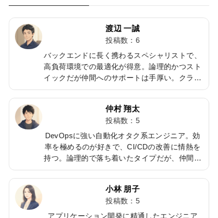
渡辺 一誠
投稿数：6
に
バックエンドに長く携わるスペシャリストで、
高負荷環境での最適化が得意。論理的かつスト
す
イックだが仲間へのサポートは手厚い。クラシ
キ
ック音楽が好きで、集中したい時はよく流して
こ
いる。確かな技術でプロジェクトを支える存
仲村 翔太
在。
投稿数：5
ャ
DevOpsに強い自動化オタク系エンジニア。効
得
率を極めるのが好きで、CI/CDの改善に情熱を
る
持つ。論理的で落ち着いたタイプだが、仲間へ
を
のサポートは積極的。家では猫2匹と暮らし、
。
気分転換に読書を楽しむ。堅実な技術力で信頼
小林 朋子
されている。
投稿数：5
最
アプリケーション開発に精通したエンジニア