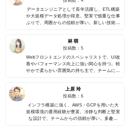
投稿数：4
、
データエンジニアとして長年活躍し、ETL構築
や大規模データ処理が得意。堅実で慎重な仕事
多
ぶりで、周囲からの信頼が厚い。新しい技術も
か
積極的に取り入れるタイプ。ランニングが日課
切
で、健康管理にも気を使うストイックな一面
林 萌
も。
投稿数：5
雑
Webフロントエンドのスペシャリストで、UI改
社
善やパフォーマンス向上に強い関心を持つ。軽
やかで柔らかい雰囲気の持ち主で、チームに安
館
心感を与える。雑誌やSNSで最新デザインを研
て
究するのが日課。猫好きで、家では2匹飼って
上原 玲
いる。
投稿数：6
インフラ構築に強く、AWS・GCPを用いた大
み
規模環境の運用経験が豊富。冷静な判断と堅実
な設計で、チームからの信頼が厚い。多趣味
の
で、最近は写真撮影にハマり中。休日はカメラ