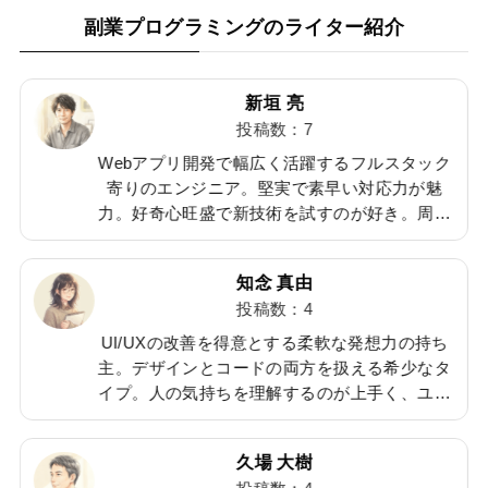
副業プログラミングのライター紹介
新垣 亮
投稿数：7
こ
Webアプリ開発で幅広く活躍するフルスタック
寄りのエンジニア。堅実で素早い対応力が魅
力。好奇心旺盛で新技術を試すのが好き。周囲
は
を明るくする軽快さがあり、チームコミュニケ
得
ーションを円滑にする潤滑油的存在。休日はラ
知念 真由
ンニングで汗を流す。
投稿数：4
に
UI/UXの改善を得意とする柔軟な発想力の持ち
主。デザインとコードの両方を扱える希少なタ
す
イプ。人の気持ちを理解するのが上手く、ユー
キ
ザー視点での提案が得意。仕事後のジム通いが
こ
日課で、体力づくりにも余念がないアクティブ
久場 大樹
な性格。