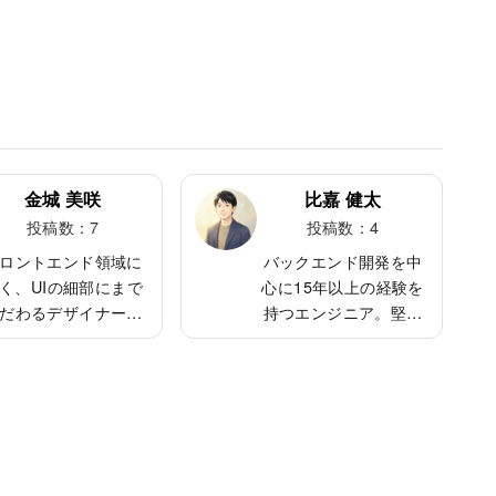
金城 美咲
比嘉 健太
投稿数：7
投稿数：4
ロントエンド領域に
バックエンド開発を中
く、UIの細部にまで
心に15年以上の経験を
だわるデザイナー気
持つエンジニア。堅実
質のエンジニア。
なコードと丁寧なレビ
eact・Vueを扱い、モ
ューに定評があり、若
ダン開発に柔軟に対
手育成にも力を入れる
。人当たりがよく、
タイプ。趣味は釣り
談しやすい雰囲気を
で、海でリフレッシュ
つ。休日はカフェ巡
するのが週末の定番。
やガジェット研究で
縁の下の力持ちとして