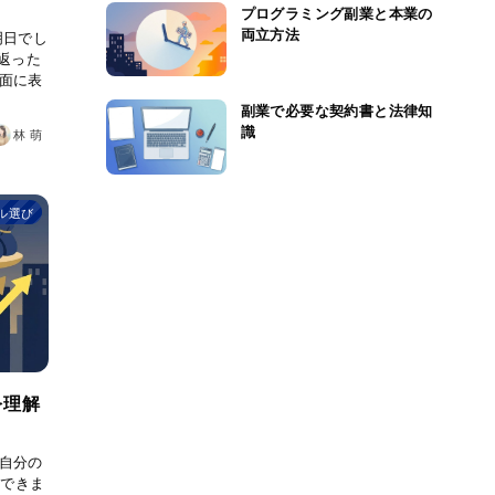
プログラミング副業と本業の
両立方法
明日でし
返った
面に表
副業で必要な契約書と法律知
識
林 萌
ル選び
を理解
自分の
いできま