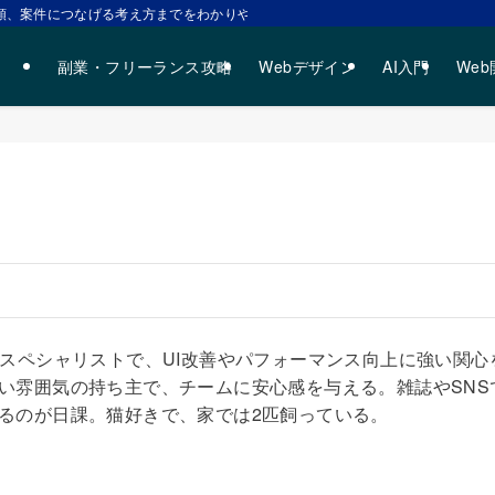
、案件につなげる考え方までをわかりやすく解説します。 | 副業で稼ぐための
副業・フリーランス攻略
Webデザイン
AI入門
We
のスペシャリストで、UI改善やパフォーマンス向上に強い関心
い雰囲気の持ち主で、チームに安心感を与える。雑誌やSNS
るのが日課。猫好きで、家では2匹飼っている。