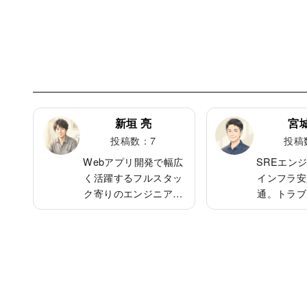
新垣 亮
宮城
投稿数：7
投稿
ンドの
Webアプリ開発で幅広
SREエン
、UI
く活躍するフルスタッ
インフラ安
マンス
ク寄りのエンジニア。
通。トラブ
を持
堅実で素早い対応力が
な判断と改
らかい
魅力。好奇心旺盛で新
評価。クラ
で、チ
技術を試すのが好き。
テナ技術を
与え
周囲を明るくする軽快
効率的な構
で最新
さがあり、チームコミ
とが好き。
するの
ュニケーションを円滑
格で、趣味
で、家
にする潤滑油的存在。
てること。