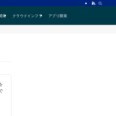
プログラミング入門ガイド｜初心者・未経験の道筋
b開発
クラウドインフラ
アプリ開発
を
で