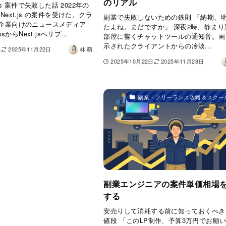
のリアル
.js 案件で失敗した話 2022年の
ext.js の案件を受けた。クラ
副業で失敗しないための鉄則 「納期、
企業向けのニュースメディア
たよね。まだですか」 深夜2時、静まり
sからNext.jsへリプ...
部屋に響くチャットツールの通知音。画
示されたクライアントからの冷淡...
日
2025年11月22日
林 萌
2025年10月22日
2025年11月28日
副業・フリーランス攻略＆スクー
副業エンジニアの案件単価相場
する
安売りして消耗する前に知っておくべき
値段 「このLP制作、予算3万円でお願