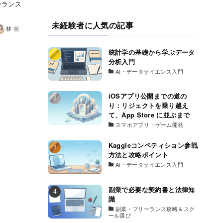
ーランス
未経験者に人気の記事
林 萌
統計学の基礎から学ぶデータ
分析入門
AI・データサイエンス入門
iOSアプリ公開までの道の
り：リジェクトを乗り越え
て、App Store に並ぶまで
スマホアプリ・ゲーム開発
Kaggleコンペティション参戦
方法と攻略ポイント
AI・データサイエンス入門
副業で必要な契約書と法律知
識
副業・フリーランス攻略＆スク
ール選び