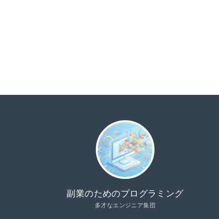
る。
休日はランニングで汗
ンダには
を流す。
も
副業のためのプログラミング
多才なエンジニア集団