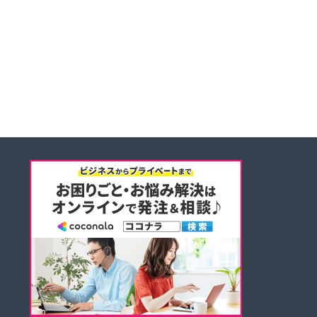
しい刺激を得ること
チーム全体を支える存
が多い。
在。