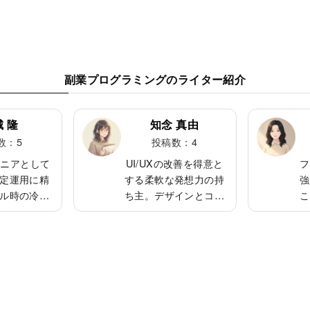
副業プログラミングのライター紹介
 隆
知念 真由
数：5
投稿数：4
ジニアとして
UI/UXの改善を得意と
フ
定運用に精
する柔軟な発想力の持
強
ル時の冷静
ち主。デザインとコー
こ
善提案が高
ドの両方を扱える希少
ウドとコン
なタイプ。人の気持ち
R
得意とし、
を理解するのが上手
成を組むこ
く、ユーザー視点での
応
穏やかな性
提案が得意。仕事後の
相
は植物を育
ジム通いが日課で、体
持
自宅のベラ
力づくりにも余念がな
り