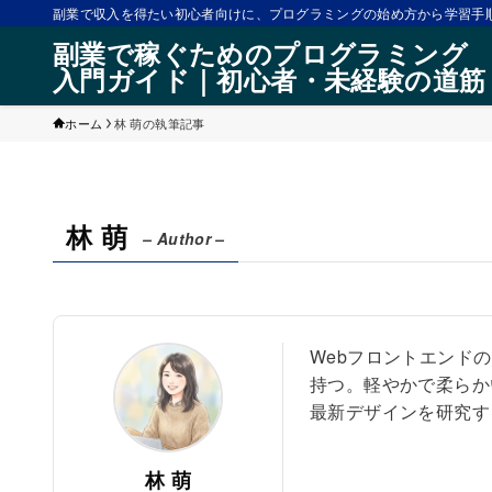
副業で収入を得たい初心者向けに、プログラミングの始め方から学習手順
副業で稼ぐためのプログラミング
入門ガイド｜初心者・未経験の道筋
ホーム
林 萌の執筆記事
林 萌
– Author –
Webフロントエンド
持つ。軽やかで柔らか
最新デザインを研究す
林 萌