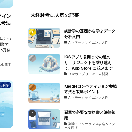
未経験者に人気の記事
ザイン
思考法
統計学の基礎から学ぶデータ
分析入門
法につ
AI・データサイエンス入門
副業で
5万稼
iOSアプリ公開までの道の
り：リジェクトを乗り越え
城 修平
て、App Store に並ぶまで
スマホアプリ・ゲーム開発
ss制作
Kaggleコンペティション参戦
方法と攻略ポイント
AI・データサイエンス入門
副業で必要な契約書と法律知
識
副業・フリーランス攻略＆スク
ール選び