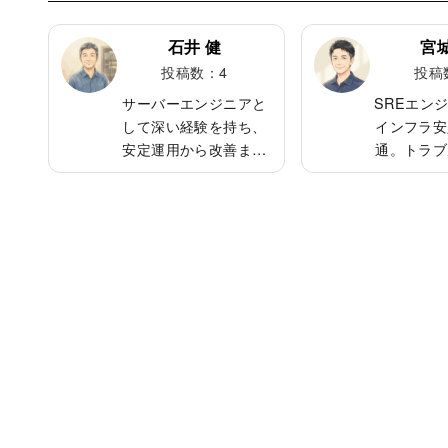
石井 健
宮城
投稿数：4
投稿
アとし
サーバーエンジニアと
SREエン
TL構
して深い経験を持ち、
インフラ安
タ処理
安定運用から改善まで
通。トラブ
慎重な
幅広く対応。実務の中
な判断と改
囲から
で培われた知識が厚
評価。クラ
新しい
く、チームの頼れる存
テナ技術を
取り入
在。口数は多くないが
効率的な構
ンニン
誠実で責任感が強い。
とが好き。
康管理
趣味は家庭菜園で、育
格で、趣味
トイッ
てた野菜で料理を作る
てること。
。
のが密かな楽しみ。
ンダには
も