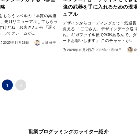
戦略
強の武器を手に入れるための現
ュアル
をもらうレベルの「本質の高速
ん、先月リニューアルしてもらっ
デザインからコーディングまで一気通貫
すけどね、お客さんから『遅く
負える 「〇〇さん、デザインデータ送
ってクレームが...
ね。ギガファイル便で2GBあるんで、
ードお願いします」 このチャットが...
2025年11月28日
大城 修平
2025年10月2日
2025年11月28日
金
1
2
副業プログラミングのライター紹介