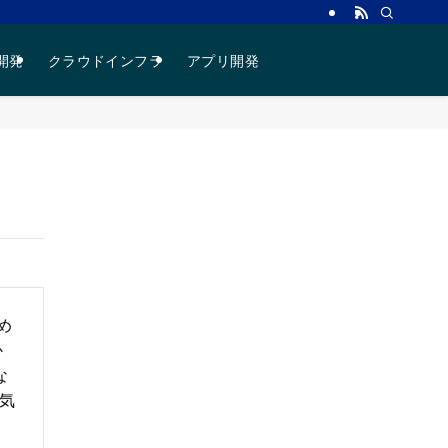
プログラミング入門ガイド｜初心者・未経験の道筋
b開発
クラウドインフラ
アプリ開発
め
か
な
人気