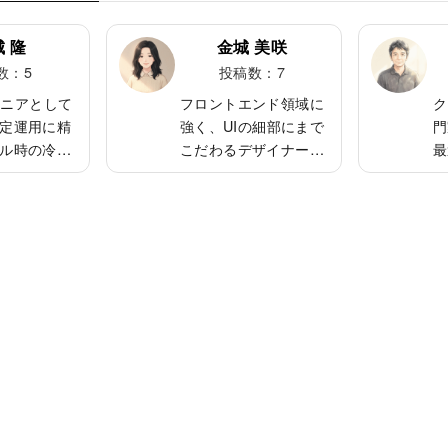
 隆
金城 美咲
数：5
投稿数：7
ジニアとして
フロントエンド領域に
ク
定運用に精
強く、UIの細部にまで
門
ル時の冷静
こだわるデザイナー気
最
善提案が高
質のエンジニア。
兄
ウドとコン
React・Vueを扱い、モ
に
得意とし、
ダン開発に柔軟に対
ち
成を組むこ
応。人当たりがよく、
の
穏やかな性
相談しやすい雰囲気を
一
は植物を育
持つ。休日はカフェ巡
ブ
自宅のベラ
りやガジェット研究で
く
小さな菜園
新しい刺激を得ること
。
が多い。