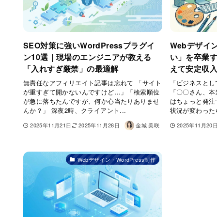
SEO対策に強いWordPressプラグイ
Webデザイ
ン10選｜現場のエンジニアが教える
い」を卒業す
「入れすぎ厳禁」の最適解
えて安定収
無責任なアフィリエイト記事は忘れて 「サイト
「ビジネスとし
が重すぎて開かないんですけど…」「検索順位
「〇〇さん、本
が急に落ちたんですが、何か心当たりありませ
はちょっと発注
んか？」 深夜2時、クライアント...
状況が変わったら
2025年11月21日
2025年11月28日
金城 美咲
2025年11月20
Webデザイン・WordPress制作