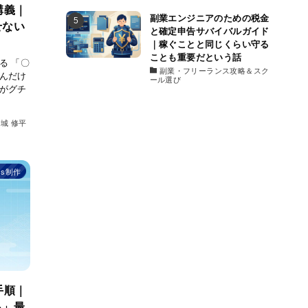
講義｜
副業エンジニアのための税金
せない
と確定申告サバイバルガイド
｜稼ぐことと同じくらい守る
ことも重要だという話
る 「〇
副業・フリーランス攻略＆スク
んだけ
ール選び
がグチ
城 修平
ss制作
手順｜
る」最