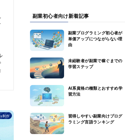
と
副業初心者向け新着記事
れ
サ
副業プログラミング初心者が
単価アップにつながらない理
由
ル
未経験者が副業で稼ぐまでの
で
学習ステップ
作
AI系資格の種類とおすすめ学
習方法
習得しやすい副業向けプログ
ss制作
ラミング言語ランキング