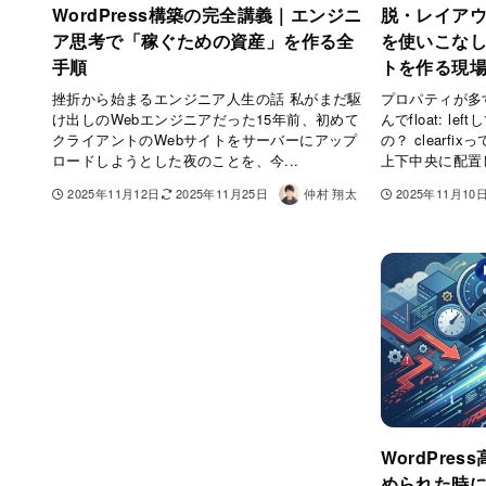
WordPress構築の完全講義｜エンジニ
脱・レイアウト
ア思考で「稼ぐための資産」を作る全
を使いこなし
手順
トを作る現
挫折から始まるエンジニア人生の話 私がまだ駆
プロパティが多
け出しのWebエンジニアだった15年前、初めて
んでfloat: 
クライアントのWebサイトをサーバーにアップ
の？ clearf
ロードしようとした夜のことを、今...
上下中央に配置し
2025年11月12日
2025年11月25日
仲村 翔太
2025年11月10
WordPre
められた時