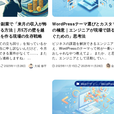
ン副業で「来月の収入が怖
WordPressテーマ選びとカス
る方法｜月5万の壁を越
の極意｜エンジニアが現場で語
入を作る現場の生存戦略
ぐための」思考法
ての立ち回り」を知っているか
ビジネスの課題を解決できるエンジニア
当に申し訳ないんだけど、今月
え、WordPressのテーマって何が一番
できる案件がなくて……。また
おしゃれなやつ教えてよ」 またか、と
連絡しますね」 ...
た。エンジニアとして活動してい...
日
2025年11月28日
大城 修平
2025年11月15日
2025年11月28日
金
Webデザイン・WordPre