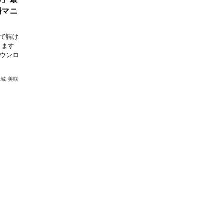
場マニ
で請け
ります
ダウンロ
城 美咲