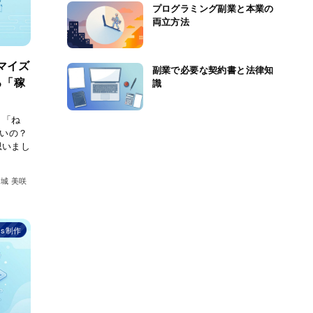
プログラミング副業と本業の
両立方法
タマイズ
副業で必要な契約書と法律知
る「稼
識
 「ね
いいの？
思いまし
城 美咲
ss制作