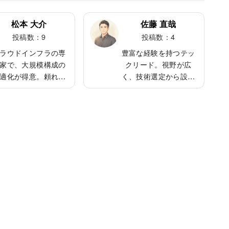
松本 大介
佐藤 直哉
投稿数：9
投稿数：4
ラウドインフラの専
豊富な経験を持つテッ
家で、大規模構成の
クリード。視野が広
適化が得意。頼れる
く、技術選定から設計
貴肌で、若手の育成
まで全体を見渡す力に
も積極的。普段は落
優れる。穏やかな性格
着いているが、技術
で、チームの相談役と
話になると熱く語る
して多くの信頼を集め
面も。釣りとドライ
る。休暇中は家族と旅
が趣味で、休日はよ
行に出かけることが多
地方へ出かけてリフ
く、ワークライフバラ
レッシュしている。
ンスも大切にしてい
る。