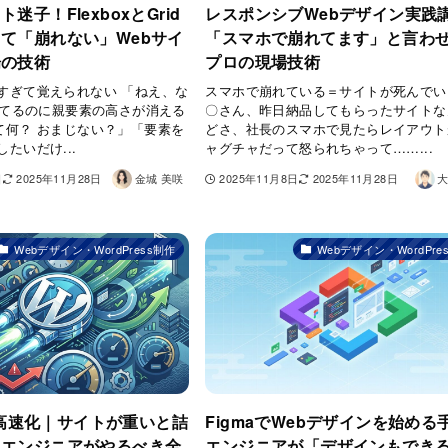
迷子！FlexboxとGrid
レスポンシブWebデザイン実践
て「崩れない」Webサイ
「スマホで崩れてます」と言わ
場の技術
プロの現場技術
すぎて覚えられない 「ねえ、な
スマホで崩れている＝サイトが死んでい
leftしてるのに親要素の高さが消える
〇さん、昨日納品してもらったサイトな
ixって何？ おまじない？」「要素を
どさ、社長のスマホで見たらレイアウト
たいだけ...
ャグチャだって怒られちゃって……...
日
2025年11月28日
金城 美咲
2025年11月8日
2025年11月28日
大
Webデザイン・WordPress制作
Webデザイン・WordPre
ss高速化｜サイトが重いと詰
FigmaでWebデザインを始める
にエンジニアがやるべき全
エンジニアが「デザインもでき