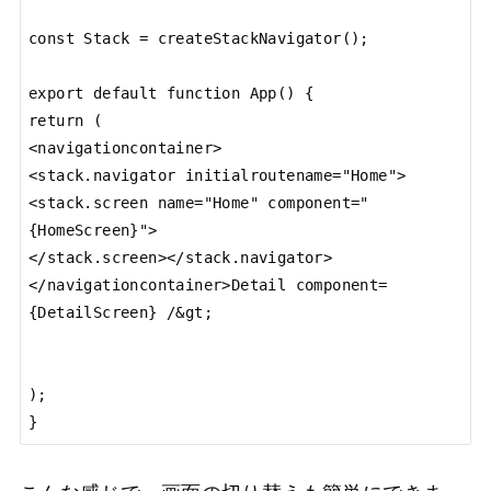
const Stack = createStackNavigator();

export default function App() {

return (

<navigationcontainer>

<stack.navigator initialroutename="Home">

<stack.screen name="Home" component="
{HomeScreen}">

</stack.screen></stack.navigator>
</navigationcontainer>Detail component=
{DetailScreen} /&gt;

);

}