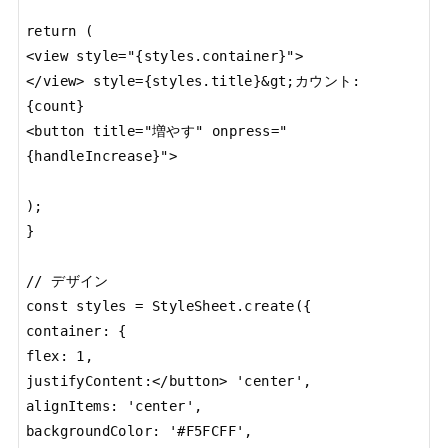
return (

<view style="{styles.container}">

</view> style={styles.title}&gt;カウント: 
{count}

<button title="増やす" onpress="
{handleIncrease}">

);

}

// デザイン

const styles = StyleSheet.create({

container: {

flex: 1,

justifyContent:</button> 'center',

alignItems: 'center',

backgroundColor: '#F5FCFF',
