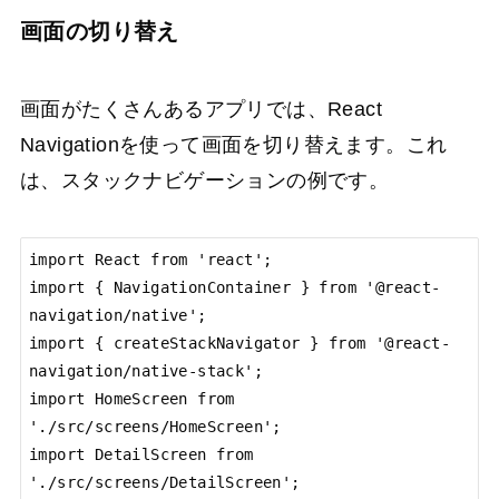
画面の切り替え
画面がたくさんあるアプリでは、React
Navigationを使って画面を切り替えます。これ
は、スタックナビゲーションの例です。
import React from 'react';

import { NavigationContainer } from '@react-
navigation/native';

import { createStackNavigator } from '@react-
navigation/native-stack';

import HomeScreen from 
'./src/screens/HomeScreen';

import DetailScreen from 
'./src/screens/DetailScreen';
