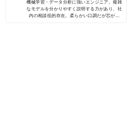
、
機械学習・データ分析に強いエンジニア。複雑
ト
なモデルを分かりやすく説明する力があり、社
シ
内の相談役的存在。柔らかい口調だが芯が強
て
く、物事を丁寧に進めるタイプ。休日は美術館
巡りが好きで、新しい刺激を仕事にも活かして
いる。