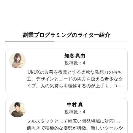
副業プログラミングのライター紹介
知念 真由
投稿数：4
、
UI/UXの改善を得意とする柔軟な発想力の持ち
主。デザインとコードの両方を扱える希少なタ
多
イプ。人の気持ちを理解するのが上手く、ユー
か
ザー視点での提案が得意。仕事後のジム通いが
切
日課で、体力づくりにも余念がないアクティブ
中村 真
な性格。
投稿数：4
フルスタックとして幅広い開発領域に対応し、
評
前向きで積極的な姿勢が特徴。新しいツールや