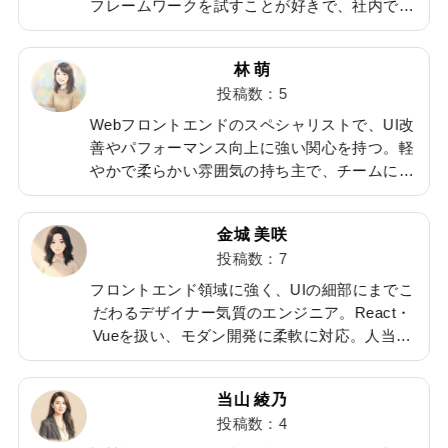
率
フレームワークを試すことが好きで、社内で技
、
術共有を行うことも多い。気さくで話しやす
は
く、チームに活力を与えるタイプ。散歩が趣
林 萌
味。
投稿数：5
Webフロントエンドのスペシャリストで、UI改
実
善やパフォーマンス向上に強い関心を持つ。軽
やかで柔らかい雰囲気の持ち主で、チームに安
ラ
心感を与える。雑誌やSNSで最新デザインを研
に
究するのが日課。猫好きで、家では2匹飼って
金城 美咲
いる。
投稿数：7
持
フロントエンド領域に強く、UIの細部にまでこ
ー
だわるデザイナー気質のエンジニア。React・
Vueを扱い、モダン開発に柔軟に対応。人当た
が
りがよく、相談しやすい雰囲気を持つ。休日は
体
カフェ巡りやガジェット研究で新しい刺激を得
当山 綾乃
ることが多い。
投稿数：4